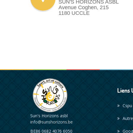
SUN'S HORIZONS ASBL
Avenue Coghen, 215
1180 UCCLE
Liens 
Cspu
Sun's Horizons asbl
Autre
info@sunshorizons.be
BE86 0682 4076 6050
Goog