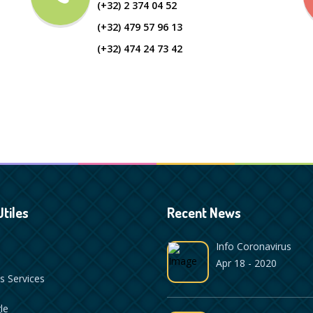
(+32) 2 374 04 52
(+32) 479 57 96 13
(+32) 474 24 73 42
Utiles
Recent News
Info Coronavirus
Apr 18 - 2020
s Services
le